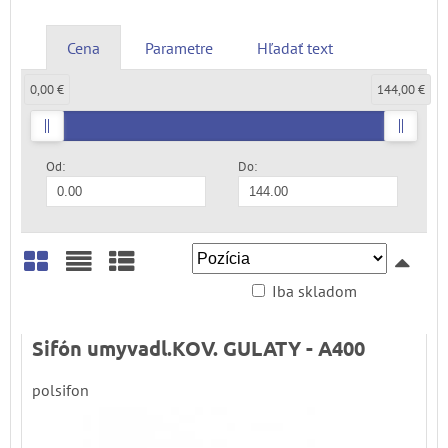
Cena
Parametre
Hľadať text
0,00 €
144,00 €
Od:
Do:
Iba skladom
Mriežka
Zoznam
Tabuľka
Sifón umyvadl.KOV. GULATY - A400
polsifon