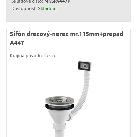
Skladové číslo:
MKSPA447P
Dostupnosť:
Skladom
Sifón drezový-nerez mr.115mm+prepad
A447
Krajina pôvodu: Česko