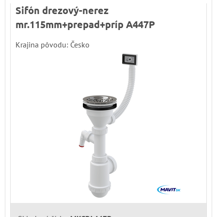
Sifón drezový-nerez
mr.115mm+prepad+príp A447P
Krajina pôvodu: Česko