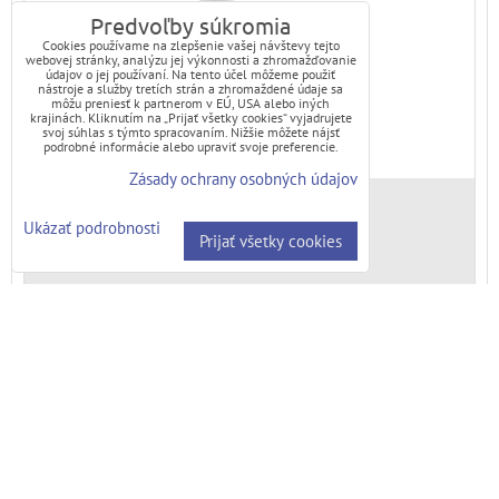
Predvoľby súkromia
Cookies používame na zlepšenie vašej návštevy tejto
webovej stránky, analýzu jej výkonnosti a zhromažďovanie
údajov o jej používaní. Na tento účel môžeme použiť
nástroje a služby tretích strán a zhromaždené údaje sa
môžu preniesť k partnerom v EÚ, USA alebo iných
krajinách. Kliknutím na „Prijať všetky cookies“ vyjadrujete
svoj súhlas s týmto spracovaním. Nižšie môžete nájsť
podrobné informácie alebo upraviť svoje preferencie.
Zásady ochrany osobných údajov
Skladové číslo:
MKSPA447
Ukázať podrobnosti
Dostupnosť:
Skladom
Prijať všetky cookies
Sifón drezový nerez mriežka 115mm
A446P
Krajina pôvodu: Česko