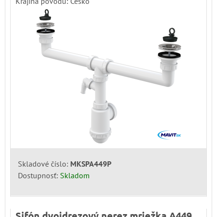
Krajina pôvodu: Česko
Skladové číslo:
MKSPA449P
Dostupnosť:
Skladom
Sifón dvojdrezový nerez mriežka A449