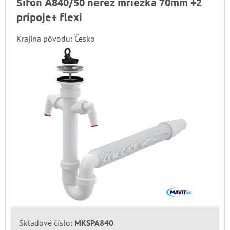
Sifón A840/50 nerez mriežka 70mm +2
prípoje+ flexi
Krajina pôvodu: Česko
Skladové číslo:
MKSPA840