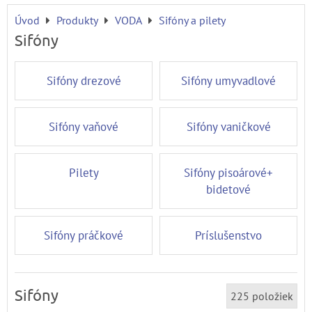
Úvod
Produkty
VODA
Sifóny a pilety
Sifóny
Sifóny drezové
Sifóny umyvadlové
Sifóny vaňové
Sifóny vaničkové
Pilety
Sifóny pisoárové+
bidetové
Sifóny práčkové
Príslušenstvo
Sifóny
225
položiek