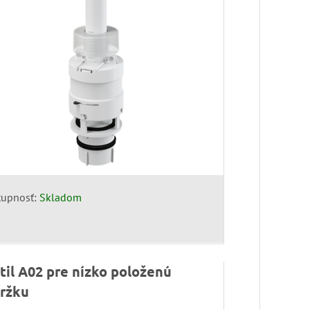
tupnosť:
Skladom
til A02 pre nízko položenú
ržku