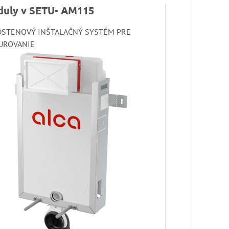
uly v SETU- AM115
DSTENOVÝ INŠTALAČNÝ SYSTÉM PRE
UROVANIE