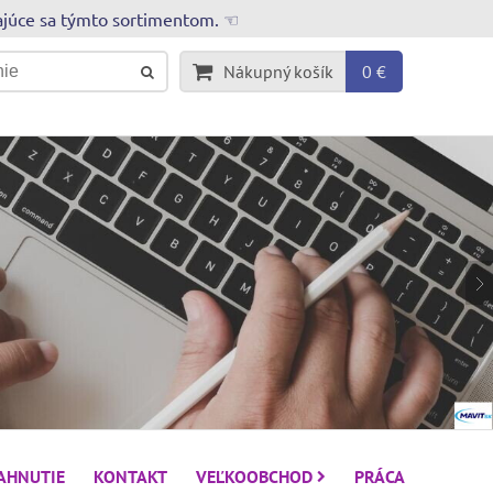
rajúce sa týmto sortimentom. ☜
Nákupný košík
0 €
IAHNUTIE
KONTAKT
VEĽKOOBCHOD
PRÁCA