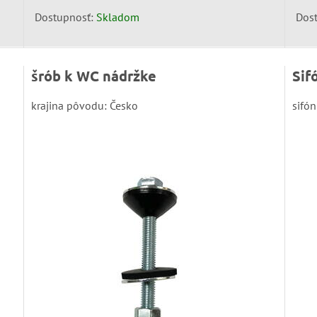
Dostupnosť:
Skladom
Dos
šrób k WC nádržke
Sif
krajina pôvodu: Česko
sifón