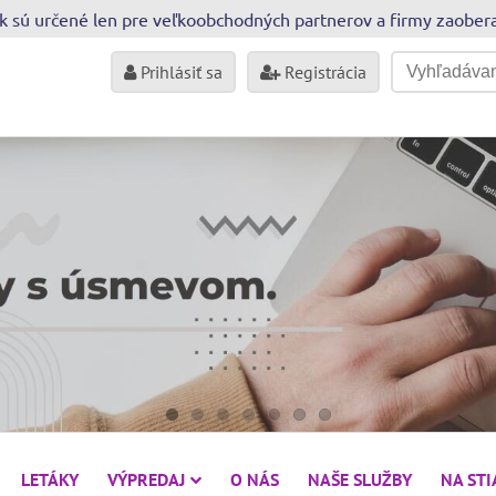
sk sú určené len pre veľkoobchodných partnerov a firmy zaobe
Prihlásiť sa
Registrácia
LETÁKY
VÝPREDAJ
O NÁS
NAŠE SLUŽBY
NA ST