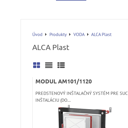
Úvod
Produkty
VODA
ALCA Plast
ALCA Plast
Mriežka
Zoznam
Tabuľka
MODUL AM101/1120
PREDSTENOVÝ INŠTALAČNÝ SYSTÉM PRE SU
INŠTALÁCIU (DO...