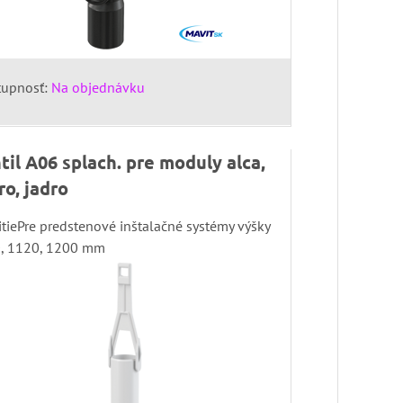
tupnosť:
Na objednávku
til A06 splach. pre moduly alca,
ro, jadro
tiePre predstenové inštalačné systémy výšky
, 1120, 1200 mm