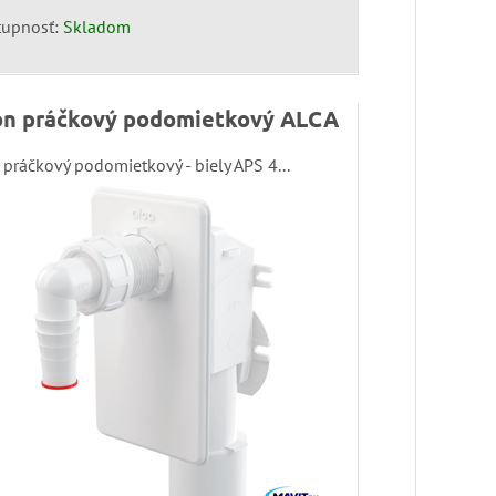
tupnosť:
Skladom
ón práčkový podomietkový ALCA
 práčkový podomietkový - biely APS 4...