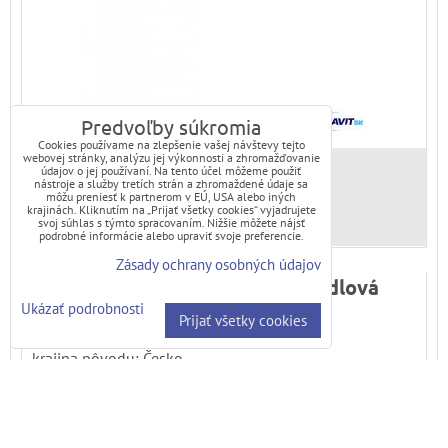
Predvoľby súkromia
Cookies používame na zlepšenie vašej návštevy tejto
webovej stránky, analýzu jej výkonnosti a zhromažďovanie
údajov o jej používaní. Na tento účel môžeme použiť
Skladové číslo:
MKCCBEE101
nástroje a služby tretích strán a zhromaždené údaje sa
môžu preniesť k partnerom v EÚ, USA alebo iných
Dostupnosť:
Na otázku
krajinách. Kliknutím na „Prijať všetky cookies“ vyjadrujete
svoj súhlas s týmto spracovaním. Nižšie môžete nájsť
podrobné informácie alebo upraviť svoje preferencie.
Zásady ochrany osobných údajov
Batéria LILA CBEE10101 umyvadlová
Ukázať podrobnosti
stoj.bez výpuste
Prijať všetky cookies
krajina pôvodu: Česko