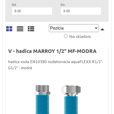
Od:
Do:
Iba skladom
Mriežka
Zoznam
Tabuľka
V - hadica MARROY 1/2" MF-MODRA
hadica voda EN10380 rozťahovacia aquaFLEXX R1/2"-
G1/2" - modrá