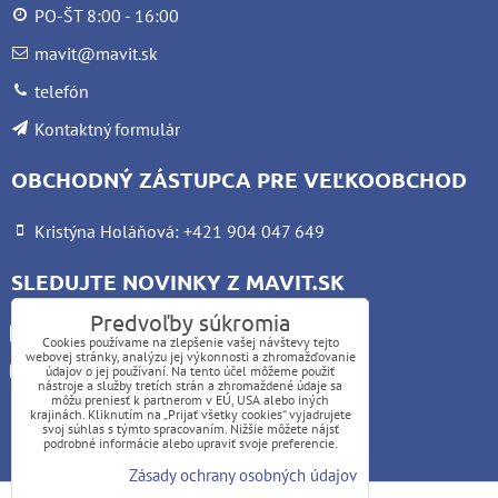
PO-ŠT 8:00 - 16:00
mavit@mavit.sk
telefón
Kontaktný formulár
OBCHODNÝ ZÁSTUPCA PRE VEĽKOOBCHOD
Kristýna Holáňová: +421 904 047 649
SLEDUJTE NOVINKY Z MAVIT.SK
Predvoľby súkromia
Facebook
Cookies používame na zlepšenie vašej návštevy tejto
webovej stránky, analýzu jej výkonnosti a zhromažďovanie
Instagram
údajov o jej používaní. Na tento účel môžeme použiť
nástroje a služby tretích strán a zhromaždené údaje sa
môžu preniesť k partnerom v EÚ, USA alebo iných
krajinách. Kliknutím na „Prijať všetky cookies“ vyjadrujete
UPOZORNENIE:
svoj súhlas s týmto spracovaním. Nižšie môžete nájsť
podrobné informácie alebo upraviť svoje preferencie.
Platba kartou nie je možná
Zásady ochrany osobných údajov