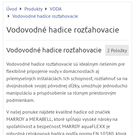
Úvod
Produkty
VODA
Vodovodné hadice rozťahovacie
Vodovodné hadice rozťahovacie
Vodovodné hadice rozťahovacie
2
Položky
Vodovodné hadice rozťahovacie sú ideálnym riešením pre
flexibilné pripojenie vody v domácnostiach aj
priemyselných inštaláciách. Ich schopnosť, roztiahnuť sa na
dvojnásobok svojej pôvodnej dĺžky, umožňuje jednoduchú
manipuláciu a prispôsobenie sa rôznym priestorovým
podmienkam.
V našej ponuke nájdete kvalitné hadice od značiek
MARROY a MERABELL, ktoré spĺňajú vysoké nároky na
spoľahlivosť a bezpečnosť. MARROY aquaFLEXX je
robustná celokovová hadica podľa normy EN 10380, ktorá