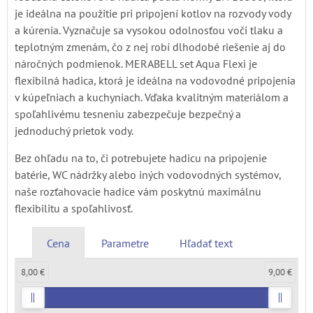
je ideálna na použitie pri pripojení kotlov na rozvody vody
a kúrenia. Vyznačuje sa vysokou odolnosťou voči tlaku a
teplotným zmenám, čo z nej robí dlhodobé riešenie aj do
náročných podmienok. MERABELL set Aqua Flexi je
flexibilná hadica, ktorá je ideálna na vodovodné pripojenia
v kúpeľniach a kuchyniach. Vďaka kvalitným materiálom a
spoľahlivému tesneniu zabezpečuje bezpečný a
jednoduchý prietok vody.
Bez ohľadu na to, či potrebujete hadicu na pripojenie
batérie, WC nádržky alebo iných vodovodných systémov,
naše rozťahovacie hadice vám poskytnú maximálnu
flexibilitu a spoľahlivosť.
Cena
Parametre
Hľadať text
8,00 €
9,00 €