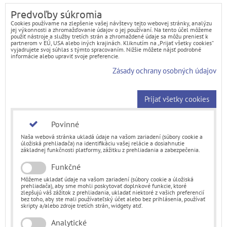
Predvoľby súkromia
Cookies používame na zlepšenie vašej návštevy tejto webovej stránky, analýzu
jej výkonnosti a zhromažďovanie údajov o jej používaní. Na tento účel môžeme
použiť nástroje a služby tretích strán a zhromaždené údaje sa môžu preniesť k
partnerom v EÚ, USA alebo iných krajinách. Kliknutím na „Prijať všetky cookies“
vyjadrujete svoj súhlas s týmto spracovaním. Nižšie môžete nájsť podrobné
informácie alebo upraviť svoje preferencie.
Zásady ochrany osobných údajov
Prijať všetky cookies
Povinné
Naša webová stránka ukladá údaje na vašom zariadení (súbory cookie a
úložiská prehliadača) na identifikáciu vašej relácie a dosiahnutie
základnej funkčnosti platformy, zážitku z prehliadania a zabezpečenia.
Funkčné
Môžeme ukladať údaje na vašom zariadení (súbory cookie a úložiská
prehliadača), aby sme mohli poskytovať doplnkové funkcie, ktoré
zlepšujú váš zážitok z prehliadania, ukladať niektoré z vašich preferencií
bez toho, aby ste mali používateľský účet alebo bez prihlásenia, používať
skripty a/alebo zdroje tretích strán, widgety atď.
Analytické