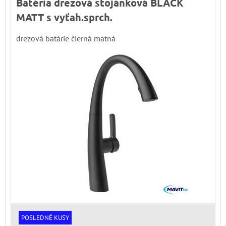
Batéria drezová stojánková BLACK
MATT s vyťah.sprch.
drezová batárie čierná matná
POSLEDNÉ KUSY