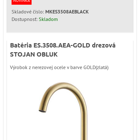
NOVINKA
Skladové číslo:
MKES3508AEBLACK
Dostupnosť:
Skladom
Batéria ES.3508.AEA-GOLD drezová
STOJAN OBLUK
Výrobok z nerezovej ocele v barve GOLD(zlatá)