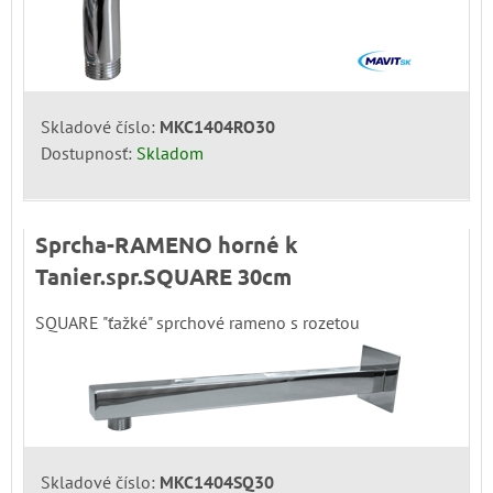
Skladové číslo:
MKC1404RO30
Dostupnosť:
Skladom
Sprcha-RAMENO horné k
Tanier.spr.SQUARE 30cm
SQUARE "ťažké" sprchové rameno s rozetou
Skladové číslo:
MKC1404SQ30