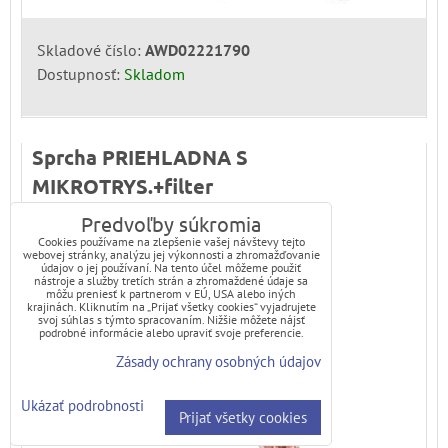
Skladové číslo:
AWD02221790
Dostupnosť:
Skladom
Sprcha PRIEHLADNA S
MIKROTRYS.+filter
Predvoľby súkromia
S filtromSprchová ružica ručná PS0054
Cookies používame na zlepšenie vašej návštevy tejto
webovej stránky, analýzu jej výkonnosti a zhromažďovanie
údajov o jej používaní. Na tento účel môžeme použiť
nástroje a služby tretích strán a zhromaždené údaje sa
môžu preniesť k partnerom v EÚ, USA alebo iných
krajinách. Kliknutím na „Prijať všetky cookies“ vyjadrujete
svoj súhlas s týmto spracovaním. Nižšie môžete nájsť
podrobné informácie alebo upraviť svoje preferencie.
Zásady ochrany osobných údajov
Ukázať podrobnosti
Prijať všetky cookies