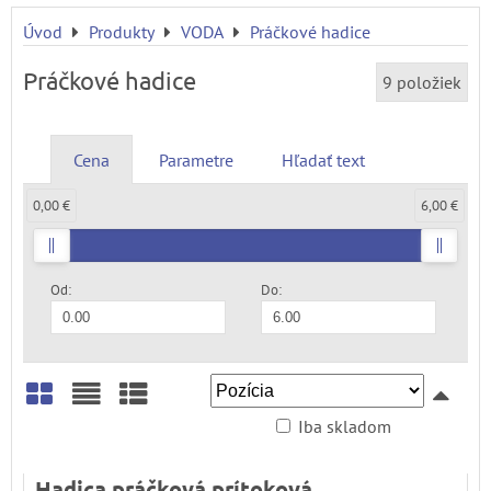
Úvod
Produkty
VODA
Práčkové hadice
Práčkové hadice
9
položiek
Cena
Parametre
Hľadať text
0,00 €
6,00 €
Od:
Do:
Iba skladom
Mriežka
Zoznam
Tabuľka
Hadica práčková prítoková