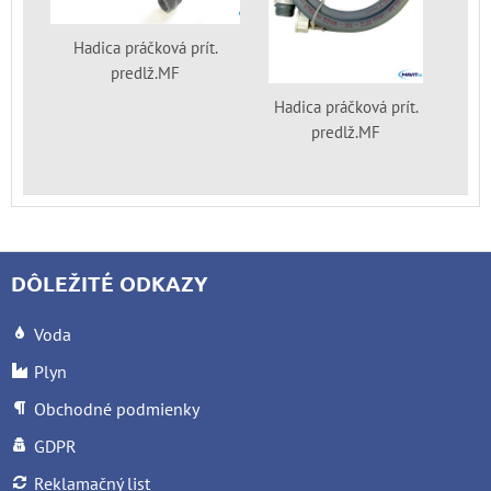
Hadica práčková prít.
predlž.MF
Hadica práčková prít.
predlž.MF
DÔLEŽITÉ ODKAZY
Voda
Plyn
Obchodné podmienky
GDPR
Reklamačný list