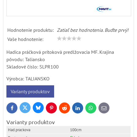
Hodnotenie produktu:
Zatiaľ bez hodnotenia. Buďte prvý!
Vaše hodnotenie:
Hadica práčková prítoková predlžovacia MF. Krajina
pôvodu: Taliansko
Skladové číslo:
SLPR100
Výrobca:
TALIANSKO
Varianty produktov
Bluesky
Twitter
Facebook
Pinterest
Reddit
LinkedIn
WhatsApp
E-
mail
Varianty produktov
100cm