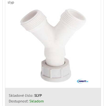
slyp
Skladové číslo:
SLYP
Dostupnosť:
Skladom