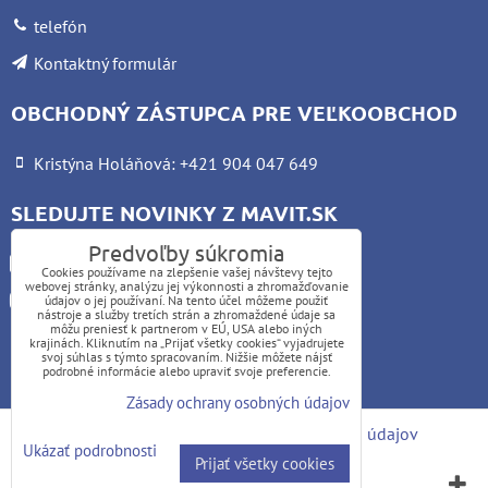
telefón
Kontaktný formulár
OBCHODNÝ ZÁSTUPCA PRE VEĽKOOBCHOD
Kristýna Holáňová: +421 904 047 649
SLEDUJTE NOVINKY Z MAVIT.SK
Predvoľby súkromia
Facebook
Cookies používame na zlepšenie vašej návštevy tejto
webovej stránky, analýzu jej výkonnosti a zhromažďovanie
Instagram
údajov o jej používaní. Na tento účel môžeme použiť
nástroje a služby tretích strán a zhromaždené údaje sa
môžu preniesť k partnerom v EÚ, USA alebo iných
krajinách. Kliknutím na „Prijať všetky cookies“ vyjadrujete
UPOZORNENIE:
svoj súhlas s týmto spracovaním. Nižšie môžete nájsť
podrobné informácie alebo upraviť svoje preferencie.
Platba kartou nie je možná
Zásady ochrany osobných údajov
Predvoľby súkromia
Zásady ochrany osobných údajov
Ukázať podrobnosti
Prijať všetky cookies
Vytvorené pomocou:
BiznisWeb.sk