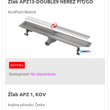
Žľab APZ13-DOUBLE9 NEREZ FIT/GO
AlcaPlast-Balené
NOVINKA
Dostupnosť:
Na objednávku
Žľab APZ 1, KOV
krajina pôvodu: Česko