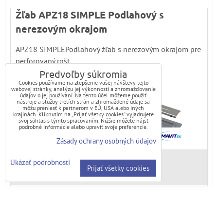
Žľab APZ18 SIMPLE Podlahový s
nerezovým okrajom
APZ18 SIMPLEPodlahový žľab s nerezovým okrajom pre
perforovaný rošt
Predvoľby súkromia
Cookies používame na zlepšenie vašej návštevy tejto
webovej stránky, analýzu jej výkonnosti a zhromažďovanie
údajov o jej používaní. Na tento účel môžeme použiť
nástroje a služby tretích strán a zhromaždené údaje sa
môžu preniesť k partnerom v EÚ, USA alebo iných
krajinách. Kliknutím na „Prijať všetky cookies“ vyjadrujete
svoj súhlas s týmto spracovaním. Nižšie môžete nájsť
podrobné informácie alebo upraviť svoje preferencie.
Zásady ochrany osobných údajov
Ukázať podrobnosti
Dostupnosť:
Na objednávku
Prijať všetky cookies
Žľab APZ 106 žlab s okrajom pre plný