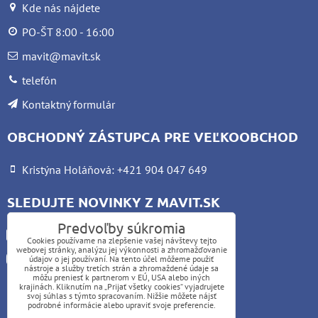
Kde nás nájdete
PO-ŠT 8:00 - 16:00
mavit@mavit.sk
telefón
Kontaktný formulár
OBCHODNÝ ZÁSTUPCA PRE VEĽKOOBCHOD
Kristýna Holáňová: +421 904 047 649
SLEDUJTE NOVINKY Z MAVIT.SK
Predvoľby súkromia
Facebook
Cookies používame na zlepšenie vašej návštevy tejto
webovej stránky, analýzu jej výkonnosti a zhromažďovanie
Instagram
údajov o jej používaní. Na tento účel môžeme použiť
nástroje a služby tretích strán a zhromaždené údaje sa
môžu preniesť k partnerom v EÚ, USA alebo iných
krajinách. Kliknutím na „Prijať všetky cookies“ vyjadrujete
UPOZORNENIE:
svoj súhlas s týmto spracovaním. Nižšie môžete nájsť
podrobné informácie alebo upraviť svoje preferencie.