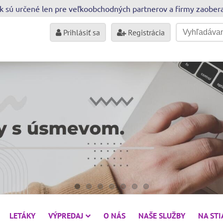
sk sú určené len pre veľkoobchodných partnerov a firmy zaobe
Prihlásiť sa
Registrácia
LETÁKY
VÝPREDAJ
O NÁS
NAŠE SLUŽBY
NA ST