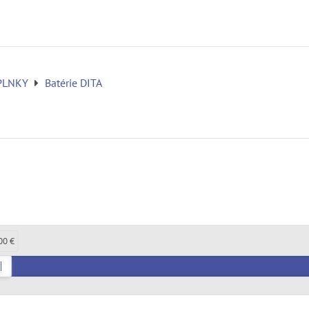
PLNKY
Batérie DITA
00 €