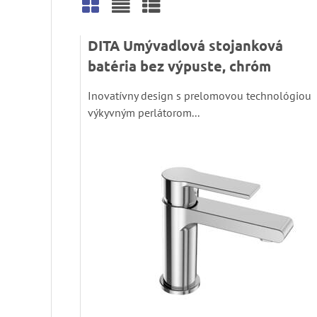
Mriežka
Zoznam
Tabuľka
DITA Umývadlová stojanková
batéria bez výpuste, chróm
Inovatívny design s prelomovou technológiou
výkyvným perlátorom...