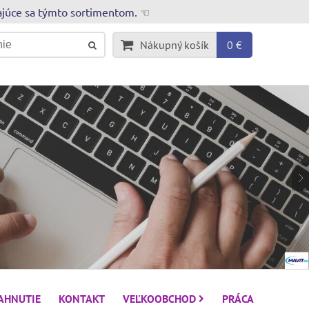
rajúce sa týmto sortimentom. ☜
Nákupný košík
0 €
IAHNUTIE
KONTAKT
VEĽKOOBCHOD
PRÁCA