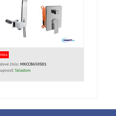
INKA
dové číslo:
MKCCB650SD1
tupnosť:
Skladom