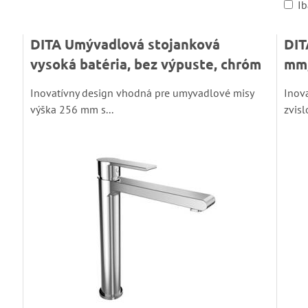
I
DITA Umývadlová stojanková
DIT
vysoká batéria, bez výpuste, chróm
mm,
Inovatívny design vhodná pre umyvadlové misy
Inova
výška 256 mm s...
zvisl