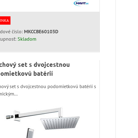
INKA
dové číslo:
MKCCBE60103D
tupnosť:
Skladom
chový set s dvojcestnou
omietkovú batérií
hový set s dvojcestnou podomietkovú batérií s
mickým...