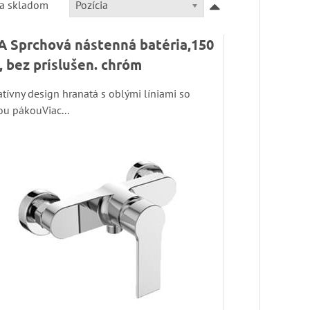
Pozícia
ba skladom
A Sprchová nástenná batéria,150
 bez príslušen. chróm
tívny design hranatá s oblými líniami so
ou pákouViac...