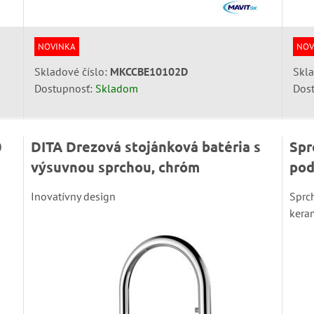
NOVINKA
NOV
Skladové číslo:
MKCCBE10102D
Skla
Dostupnosť:
Skladom
Dos
0
DITA Drezová stojánková batéria s
Spr
výsuvnou sprchou, chróm
pod
Inovatívny design
Sprc
kera