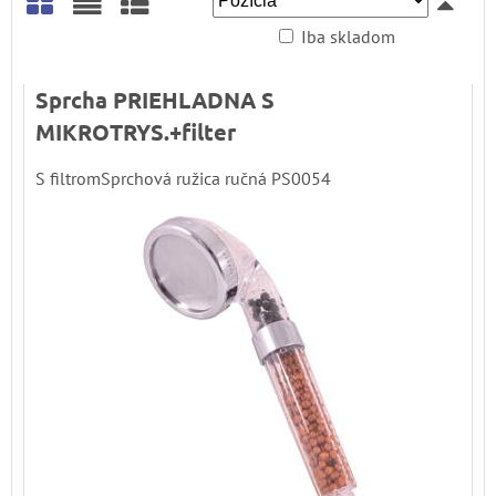
Iba skladom
Mriežka
Zoznam
Tabuľka
Sprcha PRIEHLADNA S
MIKROTRYS.+filter
S filtromSprchová ružica ručná PS0054