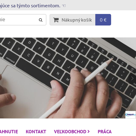
rajúce sa týmto sortimentom. ☜
Nákupný košík
0 €
IAHNUTIE
KONTAKT
VEĽKOOBCHOD
PRÁCA