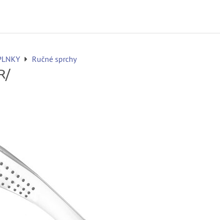
PLNKY
Ručné sprchy
R/