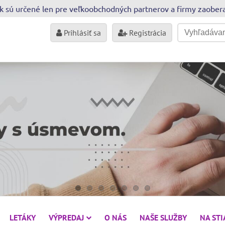
sk sú určené len pre veľkoobchodných partnerov a firmy zaobe
Prihlásiť sa
Registrácia
LETÁKY
VÝPREDAJ
O NÁS
NAŠE SLUŽBY
NA ST