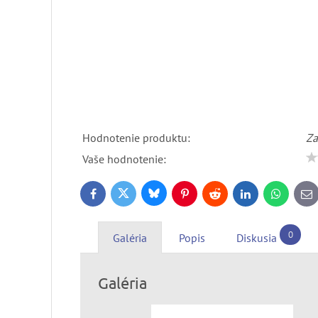
Hodnotenie produktu:
Za
Vaše hodnotenie:
Bluesky
Twitter
Facebook
Pinterest
Reddit
LinkedIn
WhatsApp
E-
ma
0
Galéria
Popis
Diskusia
Galéria