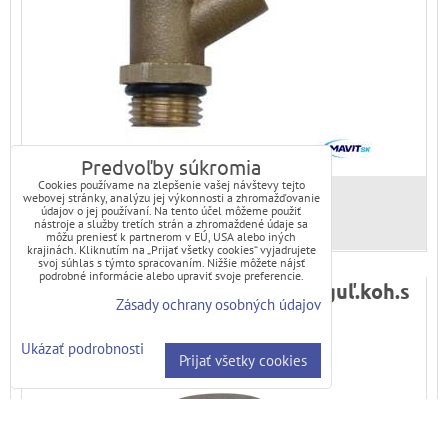
Predvoľby súkromia
Cookies používame na zlepšenie vašej návštevy tejto
webovej stránky, analýzu jej výkonnosti a zhromažďovanie
Dostupnosť:
Skladom
údajov o jej používaní. Na tento účel môžeme použiť
nástroje a služby tretích strán a zhromaždené údaje sa
môžu preniesť k partnerom v EÚ, USA alebo iných
krajinách. Kliknutím na „Prijať všetky cookies“ vyjadrujete
svoj súhlas s týmto spracovaním. Nižšie môžete nájsť
podrobné informácie alebo upraviť svoje preferencie.
Ventilček OTOČNÝ CR 1/4" ku guľ.koh.s
Zásady ochrany osobných údajov
odvod.
Ukázať podrobnosti
Prijať všetky cookies
krajina pôvodu: Česko