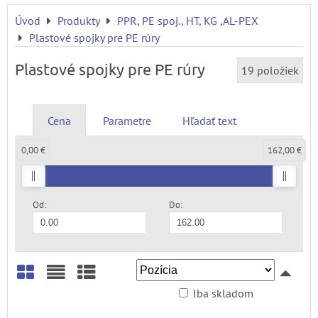
Úvod
Produkty
PPR, PE spoj., HT, KG ,AL-PEX
Plastové spojky pre PE rúry
Plastové spojky pre PE rúry
19
položiek
Cena
Parametre
Hľadať text
0,00 €
162,00 €
Od:
Do:
Iba skladom
Mriežka
Zoznam
Tabuľka