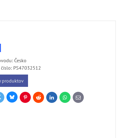
ôvodu: Česko
číslo:
PS47032512
y produktov
Bluesky
witter
k
Pinterest
Reddit
LinkedIn
WhatsApp
E-
mail