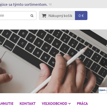
rajúce sa týmto sortimentom. ☜
Nákupný košík
0 €
AHNUTIE
KONTAKT
VEĽKOOBCHOD
PRÁCA