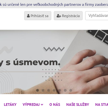
sk sú určené len pre veľkoobchodných partnerov a firmy zaobe
Prihlásiť sa
Registrácia
LETÁKY
VÝPREDAJ
O NÁS
NAŠE SLUŽBY
NA STI