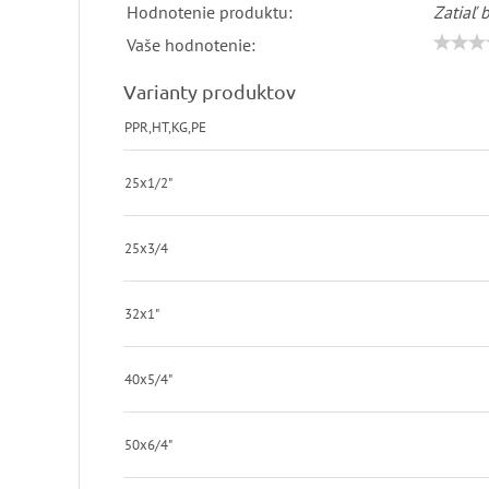
Hodnotenie produktu:
Zatiaľ 
Vaše hodnotenie:
Varianty produktov
PPR,HT,KG,PE
25x1/2"
25x3/4
32x1"
40x5/4"
50x6/4"