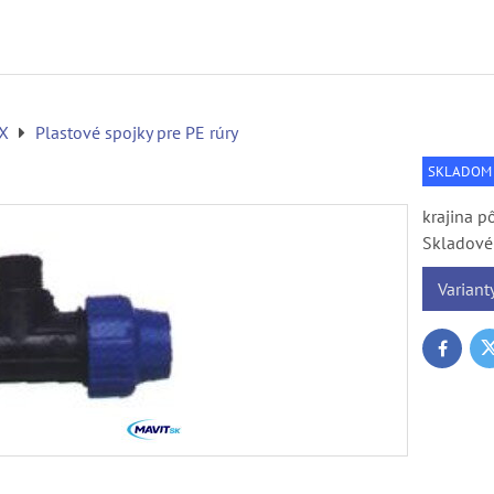
EX
Plastové spojky pre PE rúry
SKLADOM
krajina p
Skladové 
Variant
T
Faceboo