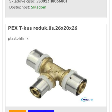
Skladové číslo:
5S0013H806680T
Dostupnosť:
Skladom
PEX T-kus reduk.lis.26x20x26
plastohliník