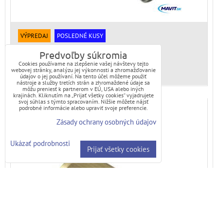
VÝPREDAJ
POSLEDNÉ KUSY
Skladové číslo:
5S0001H052630T
Predvoľby súkromia
Dostupnosť:
Skladom
Cookies používame na zlepšenie vašej návštevy tejto
webovej stránky, analýzu jej výkonnosti a zhromažďovanie
údajov o jej používaní. Na tento účel môžeme použiť
nástroje a služby tretích strán a zhromaždené údaje sa
môžu preniesť k partnerom v EÚ, USA alebo iných
krajinách. Kliknutím na „Prijať všetky cookies“ vyjadrujete
svoj súhlas s týmto spracovaním. Nižšie môžete nájsť
PEX spojka VNZ lis.26x3/4"
podrobné informácie alebo upraviť svoje preferencie.
Zásady ochrany osobných údajov
posledné kusy
Ukázať podrobnosti
Prijať všetky cookies