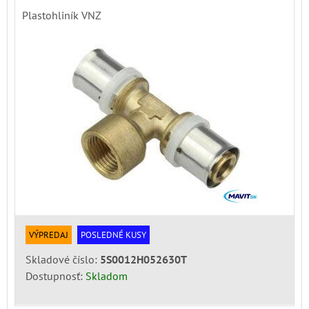
Plastohliník VNZ
VÝPREDAJ
POSLEDNÉ KUSY
Skladové číslo:
5S0012H052630T
Dostupnosť:
Skladom