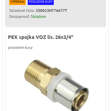
VÝPREDAJ
POSLEDNÉ KUSY
Skladové číslo:
5S0013H776677T
Dostupnosť:
Skladom
PEX spojka VOZ lis. 26x3/4"
posledné kusy