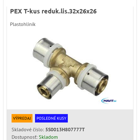
PEX T-kus reduk.lis.32x26x26
Plastohliník
VÝPREDAJ
POSLEDNÉ KUSY
Skladové číslo:
5S0013H807777T
Dostupnosť:
Skladom