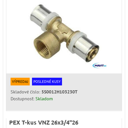
VÝPREDAJ
POSLEDNÉ KUSY
Skladové číslo:
5S0012H103230T
Dostupnosť:
Skladom
PEX T-kus VNZ 26x3/4"26