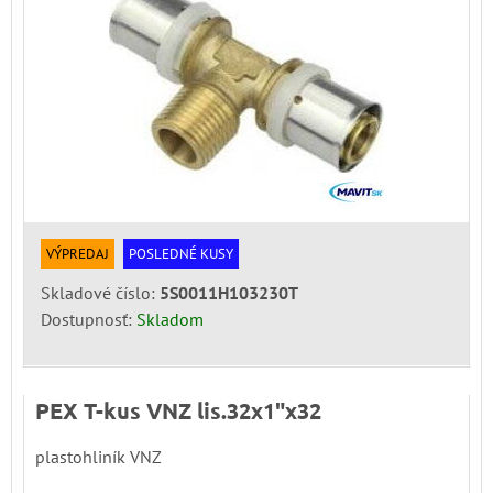
VÝPREDAJ
POSLEDNÉ KUSY
Skladové číslo:
5S0011H103230T
Dostupnosť:
Skladom
PEX T-kus VNZ lis.32x1"x32
plastohliník VNZ