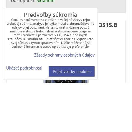
Dostupnosť:
Skladom
Predvoľby súkromia
Cookies používame na zlepšenie vašej návštevy tejto
Sprchová súprava BLACK MATT 3515.B
webovej stránky, analýzu jej výkonnosti a zhromažďovanie
údajov o jej používaní. Na tento účel môžeme použiť
nástroje a služby tretích strán a zhromaždené údaje sa
môžu preniesť k partnerom v EÚ, USA alebo iných
sprchová súprava Black MATT
krajinách. Kliknutím na „Prijať všetky cookies“ vyjadrujete
svoj súhlas s týmto spracovaním. Nižšie môžete nájsť
podrobné informácie alebo upraviť svoje preferencie.
Zásady ochrany osobných údajov
Ukázať podrobnosti
Prijať všetky cookies