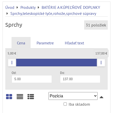
Úvod
Produkty
BATÉRIE A KÚPEĽŇOVÉ DOPLNKY
Sprchy,teleskopické tyče,rohože,sprchové súpravy
Sprchy
31
položiek
Cena
Parametre
Hľadať text
5,00 €
137,00 €
Od:
Do:
Iba skladom
Mriežka
Zoznam
Tabuľka