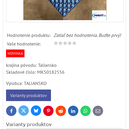
Hodnotenie produktu:
Zatiaľ bez hodnotenia. Buďte prvý!
Vaše hodnotenie:
NOVINKA
krajina pôvodu: Taliansko
Skladové číslo:
MKS0182556
Výrobca:
TALIANSKO
Varianty produktov
Bluesky
Twitter
Facebook
Pinterest
Reddit
LinkedIn
WhatsApp
E-
mail
Varianty produktov