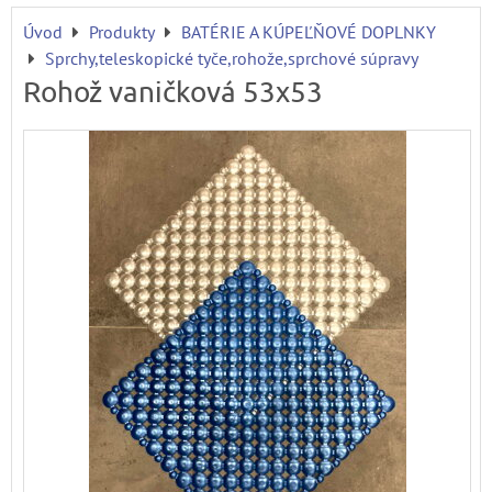
Úvod
Produkty
BATÉRIE A KÚPEĽŇOVÉ DOPLNKY
Sprchy,teleskopické tyče,rohože,sprchové súpravy
Rohož vaničková 53x53