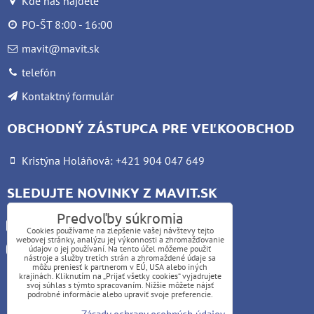
Kde nás nájdete
PO-ŠT 8:00 - 16:00
mavit@mavit.sk
telefón
Kontaktný formulár
OBCHODNÝ ZÁSTUPCA PRE VEĽKOOBCHOD
Kristýna Holáňová: +421 904 047 649
SLEDUJTE NOVINKY Z MAVIT.SK
Predvoľby súkromia
Facebook
Cookies používame na zlepšenie vašej návštevy tejto
webovej stránky, analýzu jej výkonnosti a zhromažďovanie
Instagram
údajov o jej používaní. Na tento účel môžeme použiť
nástroje a služby tretích strán a zhromaždené údaje sa
môžu preniesť k partnerom v EÚ, USA alebo iných
krajinách. Kliknutím na „Prijať všetky cookies“ vyjadrujete
UPOZORNENIE:
svoj súhlas s týmto spracovaním. Nižšie môžete nájsť
podrobné informácie alebo upraviť svoje preferencie.
Platba kartou nie je možná