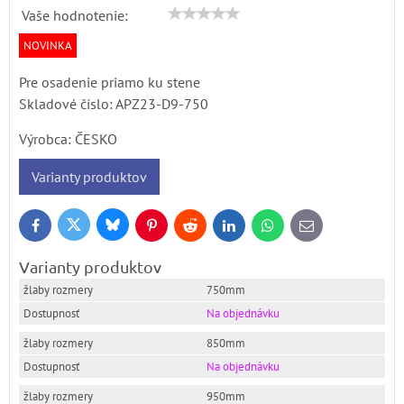
Vaše hodnotenie:
NOVINKA
Pre osadenie priamo ku stene
Skladové číslo:
APZ23-D9-750
Výrobca:
ČESKO
Varianty produktov
Bluesky
Twitter
Facebook
Pinterest
Reddit
LinkedIn
WhatsApp
E-
mail
Varianty produktov
750mm
Na objednávku
850mm
Na objednávku
950mm