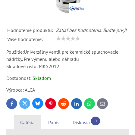
Hodnotenie produktu:
Zatiaľ bez hodnotenia. Buďte prvý!
Vaše hodnotenie:
Použitie:Univerzálny ventil pre keramické splachovacie
nádržky. Pre výmenu alebo náhradu
Skladové číslo:
MKS2012
Dostupnosť:
Skladom
Výrobca:
ALCA
Bluesky
Twitter
Facebook
Pinterest
Reddit
LinkedIn
WhatsApp
E-
mail
0
Galéria
Popis
Diskusia