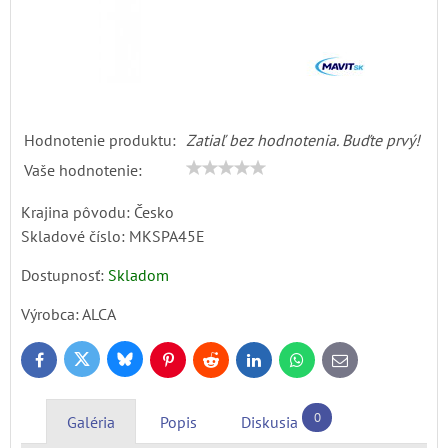
Hodnotenie produktu:
Zatiaľ bez hodnotenia. Buďte prvý!
Vaše hodnotenie:
Krajina pôvodu: Česko
Skladové číslo:
MKSPA45E
Dostupnosť:
Skladom
Výrobca:
ALCA
Bluesky
Twitter
Facebook
Pinterest
Reddit
LinkedIn
WhatsApp
E-
mail
0
Galéria
Popis
Diskusia