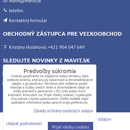
mavit@mavit.sk
telefón
Kontaktný formulár
OBCHODNÝ ZÁSTUPCA PRE VEĽKOOBCHOD
Kristýna Holáňová: +421 904 047 649
SLEDUJTE NOVINKY Z MAVIT.SK
Predvoľby súkromia
Facebook
Cookies používame na zlepšenie vašej návštevy tejto
webovej stránky, analýzu jej výkonnosti a zhromažďovanie
Instagram
údajov o jej používaní. Na tento účel môžeme použiť
nástroje a služby tretích strán a zhromaždené údaje sa
môžu preniesť k partnerom v EÚ, USA alebo iných
krajinách. Kliknutím na „Prijať všetky cookies“ vyjadrujete
UPOZORNENIE:
svoj súhlas s týmto spracovaním. Nižšie môžete nájsť
podrobné informácie alebo upraviť svoje preferencie.
Platba kartou nie je možná
Zásady ochrany osobných údajov
Predvoľby súkromia
Zásady ochrany osobných údajov
Ukázať podrobnosti
Prijať všetky cookies