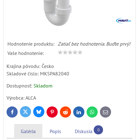
Hodnotenie produktu:
Zatiaľ bez hodnotenia. Buďte prvý!
Vaše hodnotenie:
Krajina pôvodu: Česko
Skladové číslo:
MKSPA82040
Dostupnosť:
Skladom
Výrobca:
ALCA
Bluesky
Twitter
Facebook
Pinterest
Reddit
LinkedIn
WhatsApp
E-
mail
0
Galéria
Popis
Diskusia