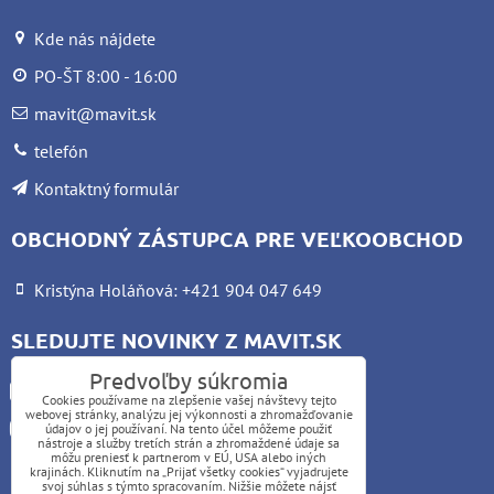
Kde nás nájdete
PO-ŠT 8:00 - 16:00
mavit@mavit.sk
telefón
Kontaktný formulár
OBCHODNÝ ZÁSTUPCA PRE VEĽKOOBCHOD
Kristýna Holáňová: +421 904 047 649
SLEDUJTE NOVINKY Z MAVIT.SK
Predvoľby súkromia
Facebook
Cookies používame na zlepšenie vašej návštevy tejto
webovej stránky, analýzu jej výkonnosti a zhromažďovanie
Instagram
údajov o jej používaní. Na tento účel môžeme použiť
nástroje a služby tretích strán a zhromaždené údaje sa
môžu preniesť k partnerom v EÚ, USA alebo iných
krajinách. Kliknutím na „Prijať všetky cookies“ vyjadrujete
UPOZORNENIE:
svoj súhlas s týmto spracovaním. Nižšie môžete nájsť