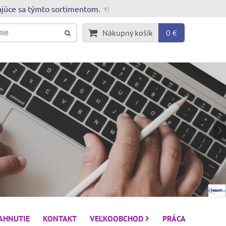
rajúce sa týmto sortimentom. ☜
Nákupný košík
0 €
IAHNUTIE
KONTAKT
VEĽKOOBCHOD
PRÁCA