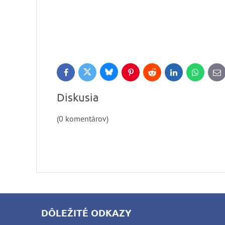
Bluesky
Twitter
Facebook
Pinterest
Reddit
LinkedIn
WhatsApp
E-
ma
Diskusia
(0 komentárov)
DÔLEŽITÉ ODKAZY