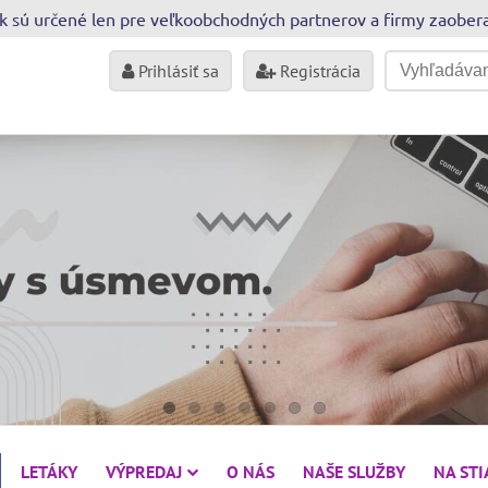
sk sú určené len pre veľkoobchodných partnerov a firmy zaobe
Prihlásiť sa
Registrácia
LETÁKY
VÝPREDAJ
O NÁS
NAŠE SLUŽBY
NA ST