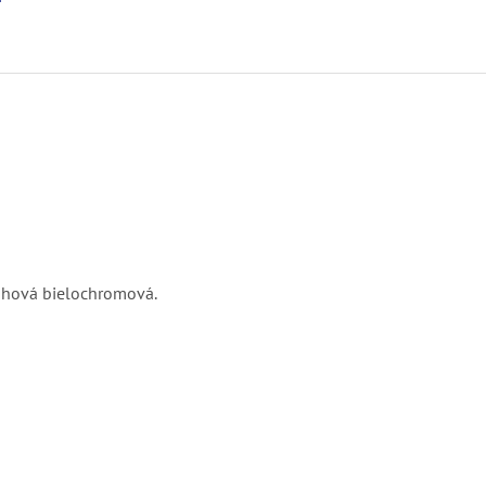
6
ohová bielochromová.