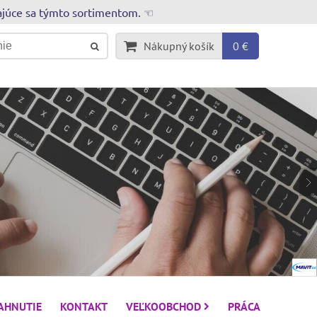
rajúce sa týmto sortimentom. ☜
Nákupný košík
0 €
IAHNUTIE
KONTAKT
VEĽKOOBCHOD
PRÁCA