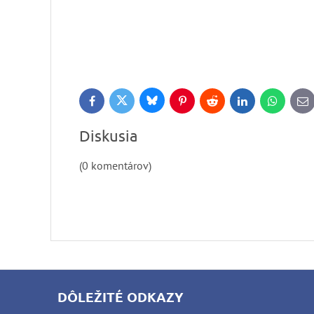
Bluesky
Twitter
Facebook
Pinterest
Reddit
LinkedIn
WhatsApp
E-
ma
Diskusia
(0 komentárov)
DÔLEŽITÉ ODKAZY