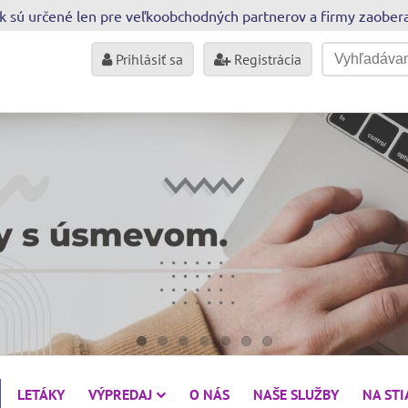
sk sú určené len pre veľkoobchodných partnerov a firmy zaobe
Prihlásiť sa
Registrácia
LETÁKY
VÝPREDAJ
O NÁS
NAŠE SLUŽBY
NA ST