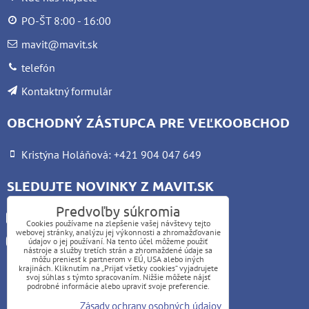
PO-ŠT 8:00 - 16:00
mavit@mavit.sk
telefón
Kontaktný formulár
OBCHODNÝ ZÁSTUPCA PRE VEĽKOOBCHOD
Kristýna Holáňová: +421 904 047 649
SLEDUJTE NOVINKY Z MAVIT.SK
Predvoľby súkromia
Facebook
Cookies používame na zlepšenie vašej návštevy tejto
webovej stránky, analýzu jej výkonnosti a zhromažďovanie
Instagram
údajov o jej používaní. Na tento účel môžeme použiť
nástroje a služby tretích strán a zhromaždené údaje sa
môžu preniesť k partnerom v EÚ, USA alebo iných
krajinách. Kliknutím na „Prijať všetky cookies“ vyjadrujete
UPOZORNENIE:
svoj súhlas s týmto spracovaním. Nižšie môžete nájsť
podrobné informácie alebo upraviť svoje preferencie.
Platba kartou nie je možná
Zásady ochrany osobných údajov