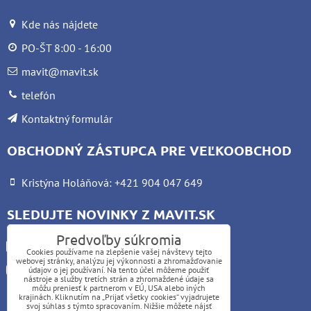
Kde nás nájdete
PO-ŠT 8:00 - 16:00
mavit@mavit.sk
telefón
Kontaktný formulár
OBCHODNÝ ZÁSTUPCA PRE VEĽKOOBCHOD
Kristýna Holáňová: +421 904 047 649
SLEDUJTE NOVINKY Z MAVIT.SK
Predvoľby súkromia
Facebook
Cookies používame na zlepšenie vašej návštevy tejto
webovej stránky, analýzu jej výkonnosti a zhromažďovanie
Instagram
údajov o jej používaní. Na tento účel môžeme použiť
nástroje a služby tretích strán a zhromaždené údaje sa
môžu preniesť k partnerom v EÚ, USA alebo iných
krajinách. Kliknutím na „Prijať všetky cookies“ vyjadrujete
UPOZORNENIE:
svoj súhlas s týmto spracovaním. Nižšie môžete nájsť