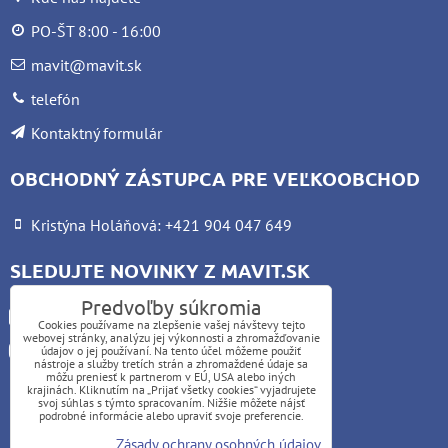
PO-ŠT 8:00 - 16:00
mavit@mavit.sk
telefón
Kontaktný formulár
OBCHODNÝ ZÁSTUPCA PRE VEĽKOOBCHOD
Kristýna Holáňová: +421 904 047 649
SLEDUJTE NOVINKY Z MAVIT.SK
Predvoľby súkromia
Facebook
Cookies používame na zlepšenie vašej návštevy tejto
webovej stránky, analýzu jej výkonnosti a zhromažďovanie
Instagram
údajov o jej používaní. Na tento účel môžeme použiť
nástroje a služby tretích strán a zhromaždené údaje sa
môžu preniesť k partnerom v EÚ, USA alebo iných
krajinách. Kliknutím na „Prijať všetky cookies“ vyjadrujete
UPOZORNENIE:
svoj súhlas s týmto spracovaním. Nižšie môžete nájsť
podrobné informácie alebo upraviť svoje preferencie.
Platba kartou nie je možná
Zásady ochrany osobných údajov