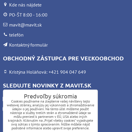
Kde nás nájdete
PO-ŠT 8:00 - 16:00
mavit@mavit.sk
telefón
Kontaktný formulár
OBCHODNÝ ZÁSTUPCA PRE VEĽKOOBCHOD
Kristýna Holáňová: +421 904 047 649
SLEDUJTE NOVINKY Z MAVIT.SK
Predvoľby súkromia
Facebook
Cookies používame na zlepšenie vašej návštevy tejto
webovej stránky, analýzu jej výkonnosti a zhromažďovanie
Instagram
údajov o jej používaní. Na tento účel môžeme použiť
nástroje a služby tretích strán a zhromaždené údaje sa
môžu preniesť k partnerom v EÚ, USA alebo iných
krajinách. Kliknutím na „Prijať všetky cookies“ vyjadrujete
UPOZORNENIE:
svoj súhlas s týmto spracovaním. Nižšie môžete nájsť
podrobné informácie alebo upraviť svoje preferencie.