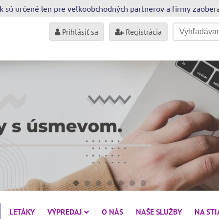
sk sú určené len pre veľkoobchodných partnerov a firmy zaobe
Prihlásiť sa
Registrácia
LETÁKY
VÝPREDAJ
O NÁS
NAŠE SLUŽBY
NA ST