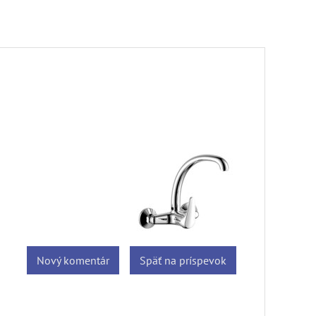
Nový komentár
Späť na príspevok