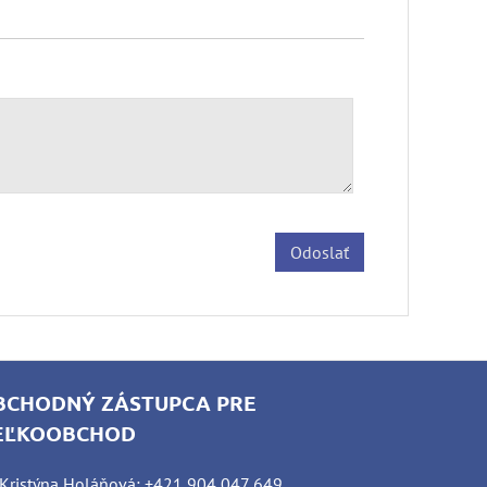
Odoslať
BCHODNÝ ZÁSTUPCA PRE
EĽKOOBCHOD
Kristýna Holáňová: +421 904 047 649