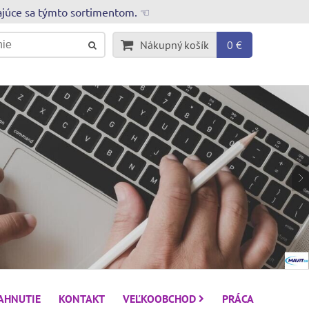
rajúce sa týmto sortimentom. ☜
Nákupný košík
0 €
IAHNUTIE
KONTAKT
VEĽKOOBCHOD
PRÁCA