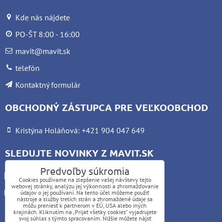
Kde nás nájdete
PO-ŠT 8:00 - 16:00
mavit@mavit.sk
telefón
Kontaktný formulár
OBCHODNÝ ZÁSTUPCA PRE VEĽKOOBCHOD
Kristýna Holáňová: +421 904 047 649
SLEDUJTE NOVINKY Z MAVIT.SK
Predvoľby súkromia
Facebook
Cookies používame na zlepšenie vašej návštevy tejto
webovej stránky, analýzu jej výkonnosti a zhromažďovanie
Instagram
údajov o jej používaní. Na tento účel môžeme použiť
nástroje a služby tretích strán a zhromaždené údaje sa
môžu preniesť k partnerom v EÚ, USA alebo iných
krajinách. Kliknutím na „Prijať všetky cookies“ vyjadrujete
UPOZORNENIE:
svoj súhlas s týmto spracovaním. Nižšie môžete nájsť