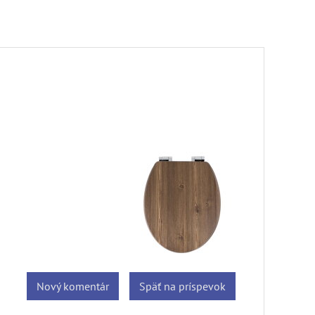
Nový komentár
Späť na príspevok