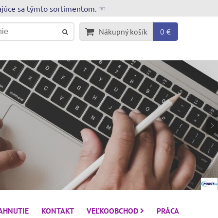
rajúce sa týmto sortimentom. ☜
Nákupný košík
0 €
IAHNUTIE
KONTAKT
VEĽKOOBCHOD
PRÁCA