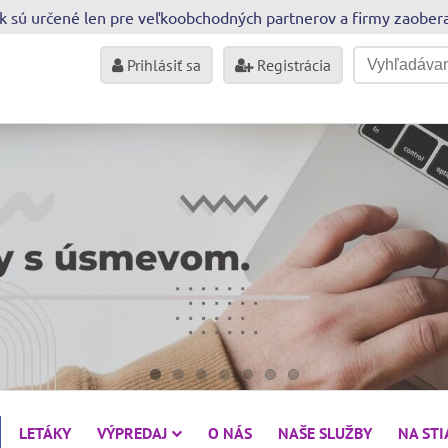
sk sú určené len pre veľkoobchodných partnerov a firmy zaobe
Prihlásiť sa
Registrácia
LETÁKY
VÝPREDAJ
O NÁS
NAŠE SLUŽBY
NA ST