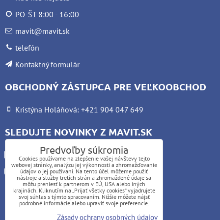
PO-ŠT 8:00 - 16:00
mavit@mavit.sk
telefón
Kontaktný formulár
OBCHODNÝ ZÁSTUPCA PRE VEĽKOOBCHOD
Kristýna Holáňová: +421 904 047 649
SLEDUJTE NOVINKY Z MAVIT.SK
Predvoľby súkromia
Facebook
Cookies používame na zlepšenie vašej návštevy tejto
webovej stránky, analýzu jej výkonnosti a zhromažďovanie
Instagram
údajov o jej používaní. Na tento účel môžeme použiť
nástroje a služby tretích strán a zhromaždené údaje sa
môžu preniesť k partnerom v EÚ, USA alebo iných
krajinách. Kliknutím na „Prijať všetky cookies“ vyjadrujete
UPOZORNENIE:
svoj súhlas s týmto spracovaním. Nižšie môžete nájsť
podrobné informácie alebo upraviť svoje preferencie.
Platba kartou nie je možná
Zásady ochrany osobných údajov