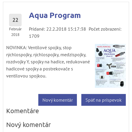
Aqua Program
22
Pridané: 22.2.2018 15:17:38
Počet zobrazení:
Február
2018
1709
NOVINKA: Ventilové spojky, stop
rýchlospojky, rýchlospojky, medzispojky,
rozdvojky Y, spojky na hadice, redukované
hadicové spojky a postrekovače s
ventilovou spojkou.
Nový komentár
Späť na príspevok
Komentáre
Nový komentár