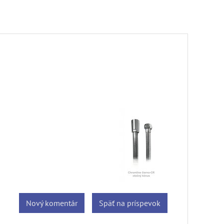
Nový komentár
Späť na príspevok