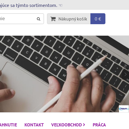
rajúce sa týmto sortimentom. ☜
Nákupný košík
0 €
IAHNUTIE
KONTAKT
VEĽKOOBCHOD
PRÁCA