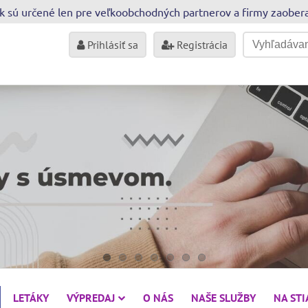
sk sú určené len pre veľkoobchodných partnerov a firmy zaobe
Prihlásiť sa
Registrácia
LETÁKY
VÝPREDAJ
O NÁS
NAŠE SLUŽBY
NA ST