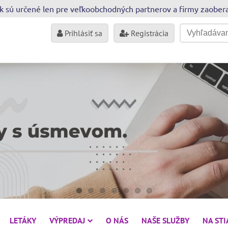
sk sú určené len pre veľkoobchodných partnerov a firmy zaobe
Prihlásiť sa
Registrácia
LETÁKY
VÝPREDAJ
O NÁS
NAŠE SLUŽBY
NA ST