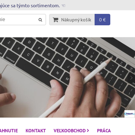
rajúce sa týmto sortimentom. ☜
Nákupný košík
0 €
IAHNUTIE
KONTAKT
VEĽKOOBCHOD
PRÁCA