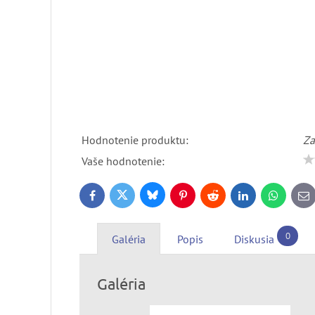
Hodnotenie produktu:
Za
Vaše hodnotenie:
Bluesky
Twitter
Facebook
Pinterest
Reddit
LinkedIn
WhatsApp
E-
ma
0
Galéria
Popis
Diskusia
Galéria