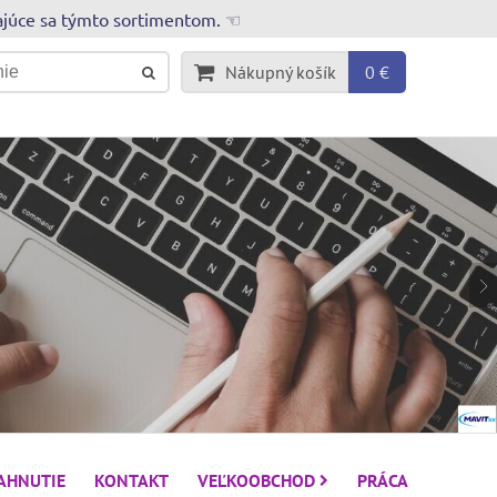
rajúce sa týmto sortimentom. ☜
Nákupný košík
0 €
IAHNUTIE
KONTAKT
VEĽKOOBCHOD
PRÁCA