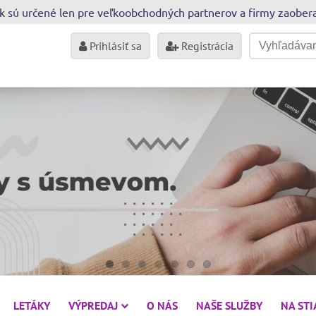
sk sú určené len pre veľkoobchodných partnerov a firmy zaobe
Prihlásiť sa
Registrácia
LETÁKY
VÝPREDAJ
O NÁS
NAŠE SLUŽBY
NA ST