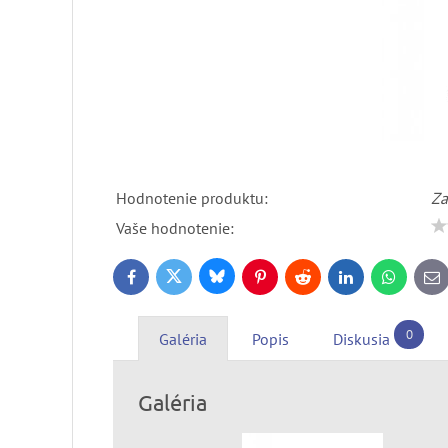
Hodnotenie produktu:
Za
Vaše hodnotenie:
Bluesky
Twitter
Facebook
Pinterest
Reddit
LinkedIn
WhatsApp
E-
ma
0
Galéria
Popis
Diskusia
Galéria