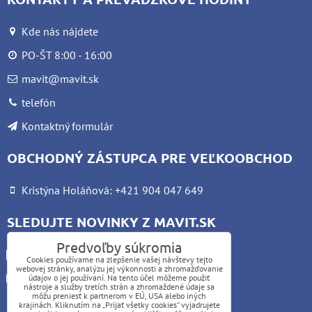
Kde nás nájdete
PO-ŠT 8:00 - 16:00
mavit@mavit.sk
telefón
Kontaktný formulár
OBCHODNÝ ZÁSTUPCA PRE VEĽKOOBCHOD
Kristýna Holáňová: +421 904 047 649
SLEDUJTE NOVINKY Z MAVIT.SK
Predvoľby súkromia
Facebook
Cookies používame na zlepšenie vašej návštevy tejto
webovej stránky, analýzu jej výkonnosti a zhromažďovanie
Instagram
údajov o jej používaní. Na tento účel môžeme použiť
nástroje a služby tretích strán a zhromaždené údaje sa
môžu preniesť k partnerom v EÚ, USA alebo iných
krajinách. Kliknutím na „Prijať všetky cookies“ vyjadrujete
UPOZORNENIE: