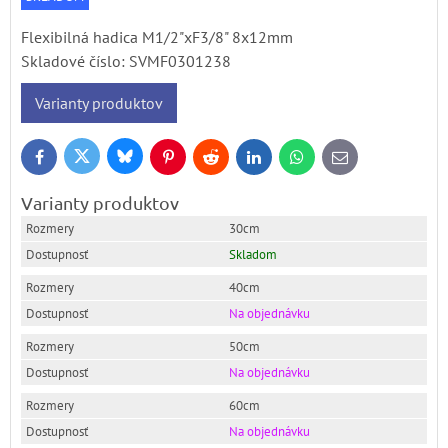
Flexibilná hadica M1/2"xF3/8" 8x12mm
Skladové číslo:
SVMF0301238
Varianty produktov
Bluesky
Twitter
Facebook
Pinterest
Reddit
LinkedIn
WhatsApp
E-
mail
Varianty produktov
30cm
Skladom
40cm
Na objednávku
50cm
Na objednávku
60cm
Na objednávku