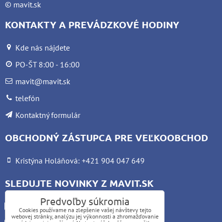
©
mavit.sk
KONTAKTY A PREVÁDZKOVÉ HODINY
Kde nás nájdete
PO-ŠT 8:00 - 16:00
mavit@mavit.sk
telefón
Kontaktný formulár
OBCHODNÝ ZÁSTUPCA PRE VEĽKOOBCHOD
Kristýna Holáňová: +421 904 047 649
SLEDUJTE NOVINKY Z MAVIT.SK
Predvoľby súkromia
Facebook
Cookies používame na zlepšenie vašej návštevy tejto
webovej stránky, analýzu jej výkonnosti a zhromažďovanie