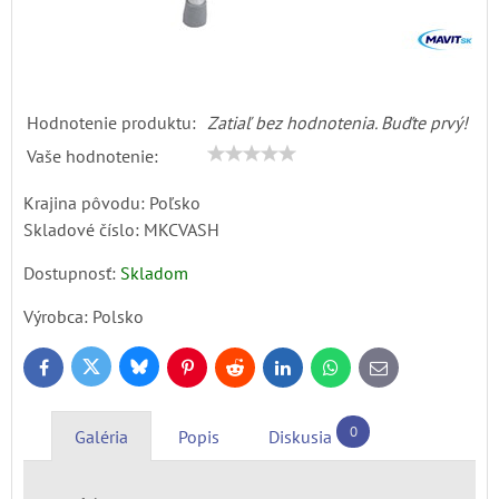
Hodnotenie produktu:
Zatiaľ bez hodnotenia. Buďte prvý!
Vaše hodnotenie:
Krajina pôvodu: Poľsko
Skladové číslo:
MKCVASH
Dostupnosť:
Skladom
Výrobca:
Polsko
Bluesky
Twitter
Facebook
Pinterest
Reddit
LinkedIn
WhatsApp
E-
mail
0
Galéria
Popis
Diskusia