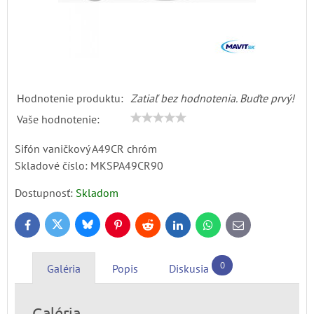
Hodnotenie produktu:
Zatiaľ bez hodnotenia. Buďte prvý!
Vaše hodnotenie:
Sifón vaničkový A49CR chróm
Skladové číslo:
MKSPA49CR90
Dostupnosť:
Skladom
Bluesky
Twitter
Facebook
Pinterest
Reddit
LinkedIn
WhatsApp
E-
mail
0
Galéria
Popis
Diskusia
Galéria