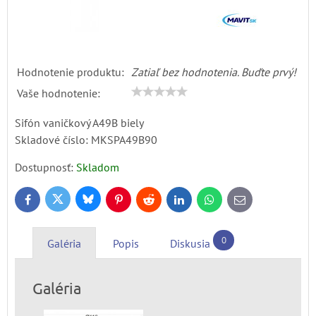
Hodnotenie produktu:
Zatiaľ bez hodnotenia. Buďte prvý!
Vaše hodnotenie:
Sifón vaničkový A49B biely
Skladové číslo:
MKSPA49B90
Dostupnosť:
Skladom
Bluesky
Twitter
Facebook
Pinterest
Reddit
LinkedIn
WhatsApp
E-
mail
0
Galéria
Popis
Diskusia
Galéria