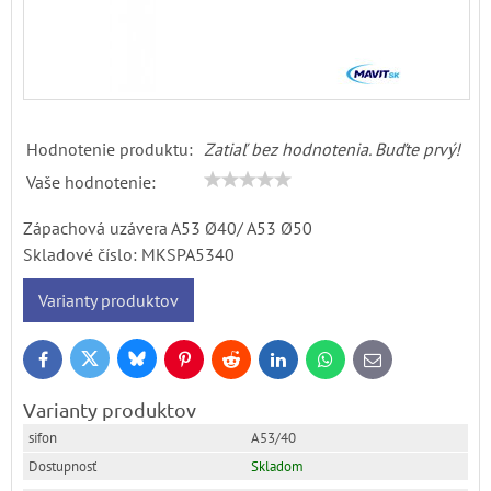
Hodnotenie produktu:
Zatiaľ bez hodnotenia. Buďte prvý!
Vaše hodnotenie:
Zápachová uzávera A53 Ø40/ A53 Ø50
Skladové číslo:
MKSPA5340
Varianty produktov
Bluesky
Twitter
Facebook
Pinterest
Reddit
LinkedIn
WhatsApp
E-
mail
Varianty produktov
A53/40
Skladom