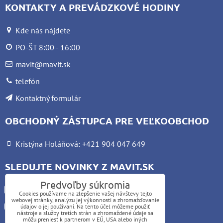
KONTAKTY A PREVÁDZKOVÉ HODINY
Kde nás nájdete
PO-ŠT 8:00 - 16:00
mavit@mavit.sk
telefón
Kontaktný formulár
OBCHODNÝ ZÁSTUPCA PRE VEĽKOOBCHOD
Kristýna Holáňová: +421 904 047 649
SLEDUJTE NOVINKY Z MAVIT.SK
Predvoľby súkromia
Facebook
Cookies používame na zlepšenie vašej návštevy tejto
webovej stránky, analýzu jej výkonnosti a zhromažďovanie
Instagram
údajov o jej používaní. Na tento účel môžeme použiť
nástroje a služby tretích strán a zhromaždené údaje sa
môžu preniesť k partnerom v EÚ, USA alebo iných