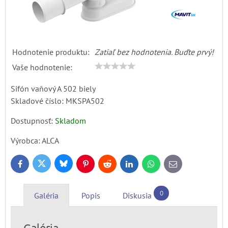
Hodnotenie produktu:
Zatiaľ bez hodnotenia. Buďte prvý!
Vaše hodnotenie:
Sifón vaňový A 502 biely
Skladové číslo:
MKSPA502
Dostupnosť:
Skladom
Výrobca:
ALCA
Bluesky
Twitter
Facebook
Pinterest
Reddit
LinkedIn
WhatsApp
E-
mail
0
Galéria
Popis
Diskusia
Galéria