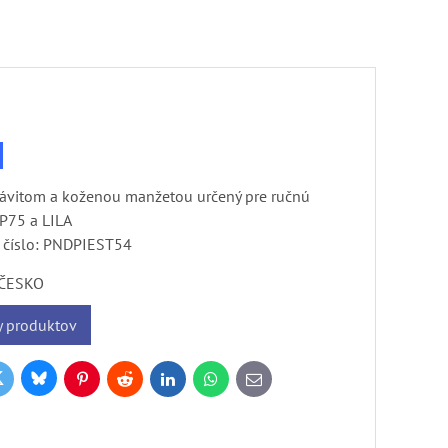
závitom a koženou manžetou určený pre ručnú
75 a LILA
číslo:
PNDPIEST54
ČESKO
y produktov
Bluesky
witter
k
Pinterest
Reddit
LinkedIn
WhatsApp
E-
mail