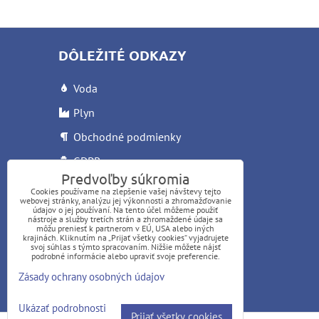
DÔLEŽITÉ ODKAZY
Voda
Plyn
Obchodné podmienky
GDPR
Predvoľby súkromia
Reklamačný list
Cookies používame na zlepšenie vašej návštevy tejto
webovej stránky, analýzu jej výkonnosti a zhromažďovanie
Letáky
údajov o jej používaní. Na tento účel môžeme použiť
nástroje a služby tretích strán a zhromaždené údaje sa
môžu preniesť k partnerom v EÚ, USA alebo iných
krajinách. Kliknutím na „Prijať všetky cookies“ vyjadrujete
svoj súhlas s týmto spracovaním. Nižšie môžete nájsť
podrobné informácie alebo upraviť svoje preferencie.
Zásady ochrany osobných údajov
©
mavit.sk
Ukázať podrobnosti
Prijať všetky cookies