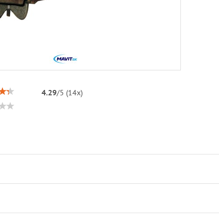
4.29
/
5
(
14
x)