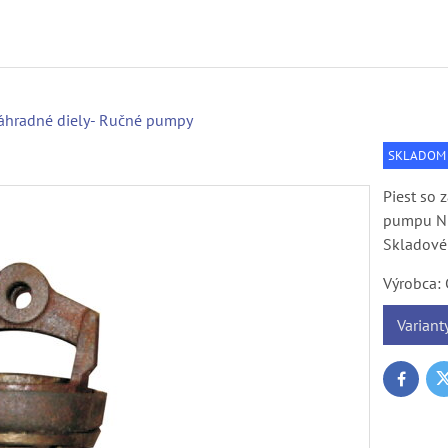
áhradné diely- Ručné pumpy
SKLADOM
Piest so 
pumpu NP
Skladové 
Výrobca:
Variant
T
Faceboo