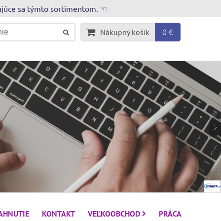
rajúce sa týmto sortimentom. ☜
Nákupný košík
0 €
IAHNUTIE
KONTAKT
VEĽKOOBCHOD
PRÁCA