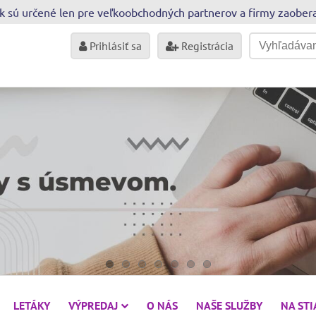
sk sú určené len pre veľkoobchodných partnerov a firmy zaobe
Prihlásiť sa
Registrácia
LETÁKY
VÝPREDAJ
O NÁS
NAŠE SLUŽBY
NA ST