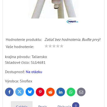
Hodnotenie produktu:
Zatiaľ bez hodnotenia. Buďte prvý!
Vaše hodnotenie:
krajina pôvodu: Taliansko
Skladové číslo:
SLG4681
Dostupnosť:
Na otázku
Výrobca:
Siroflex
Bluesky
Twitter
Facebook
Pinterest
Reddit
LinkedIn
WhatsApp
E-
mail
0
Galéria
Popis
Diskusia