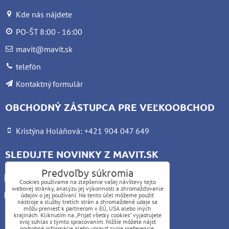
Kde nás nájdete
PO-ŠT 8:00 - 16:00
mavit@mavit.sk
telefón
Kontaktný formulár
OBCHODNÝ ZÁSTUPCA PRE VEĽKOOBCHOD
Kristýna Holáňová: +421 904 047 649
SLEDUJTE NOVINKY Z MAVIT.SK
Predvoľby súkromia
Facebook
Cookies používame na zlepšenie vašej návštevy tejto
webovej stránky, analýzu jej výkonnosti a zhromažďovanie
Instagram
údajov o jej používaní. Na tento účel môžeme použiť
nástroje a služby tretích strán a zhromaždené údaje sa
môžu preniesť k partnerom v EÚ, USA alebo iných
krajinách. Kliknutím na „Prijať všetky cookies“ vyjadrujete
UPOZORNENIE:
svoj súhlas s týmto spracovaním. Nižšie môžete nájsť
podrobné informácie alebo upraviť svoje preferencie.