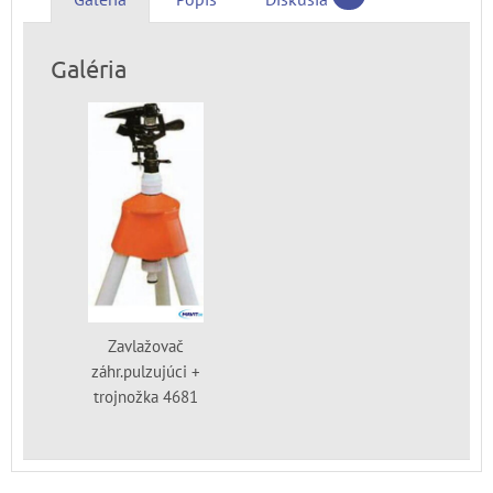
Galéria
Zavlažovač
záhr.pulzujúci +
trojnožka 4681