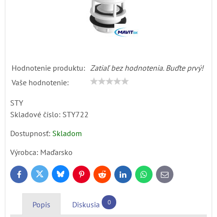
Hodnotenie produktu:
Zatiaľ bez hodnotenia. Buďte prvý!
Vaše hodnotenie:
STY
Skladové číslo:
STY722
Dostupnosť:
Skladom
Výrobca:
Maďarsko
Bluesky
Twitter
Facebook
Pinterest
Reddit
LinkedIn
WhatsApp
E-
mail
0
Popis
Diskusia