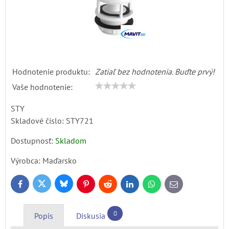
Hodnotenie produktu:
Zatiaľ bez hodnotenia. Buďte prvý!
Vaše hodnotenie:
STY
Skladové číslo:
STY721
Dostupnosť:
Skladom
Výrobca:
Maďarsko
Bluesky
Twitter
Facebook
Pinterest
Reddit
LinkedIn
WhatsApp
E-
mail
0
Popis
Diskusia