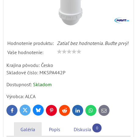
Hodnotenie produktu:
Zatiaľ bez hodnotenia. Buďte prvý!
Vaše hodnotenie:
Krajina pôvodu: Česko
Skladové číslo:
MKSPA442P
Dostupnosť:
Skladom
Výrobca:
ALCA
Bluesky
Twitter
Facebook
Pinterest
Reddit
LinkedIn
WhatsApp
E-
mail
0
Galéria
Popis
Diskusia