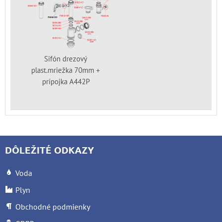
Sifón drezový
plast.mriežka 70mm +
prípojka A442P
DÔLEŽITÉ ODKAZY
Voda
Plyn
Obchodné podmienky