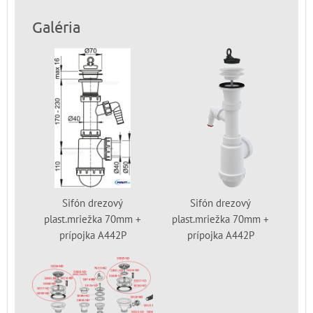
Galéria
Sifón drezový
Sifón drezový
plast.mriežka 70mm +
plast.mriežka 70mm +
prípojka A442P
prípojka A442P